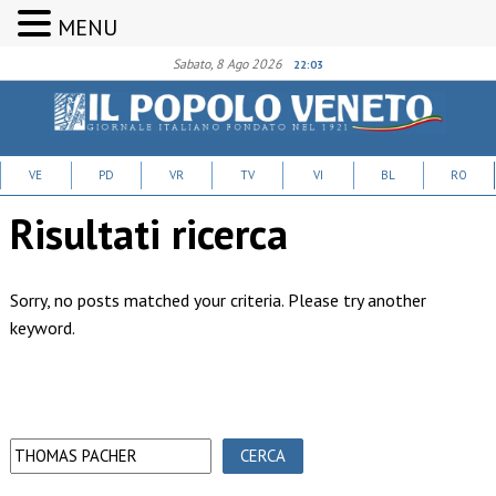
MENU
Sabato, 8 Ago 2026
22:03
VE
PD
VR
TV
VI
BL
RO
Risultati ricerca
Sorry, no posts matched your criteria. Please try another
keyword.
CERCA